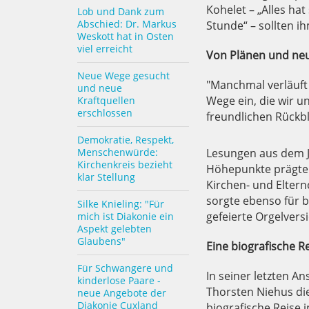
Kohelet – „Alles ha
Lob und Dank zum
Abschied: Dr. Markus
Stunde“ – sollten i
Weskott hat in Osten
viel erreicht
Von Plänen und neu
Neue Wege gesucht
"Manchmal verläuft
und neue
Wege ein, die wir u
Kraftquellen
erschlossen
freundlichen Rückbl
Demokratie, Respekt,
Menschenwürde:
Lesungen aus dem J
Kirchenkreis bezieht
Höhepunkte prägten
klar Stellung
Kirchen- und Eltern
sorgte ebenso für
Silke Knieling: "Für
gefeierte Orgelvers
mich ist Diakonie ein
Aspekt gelebten
Glaubens"
Eine biografische R
Für Schwangere und
In seiner letzten A
kinderlose Paare -
Thorsten Niehus di
neue Angebote der
Diakonie Cuxland
biografische Reise i