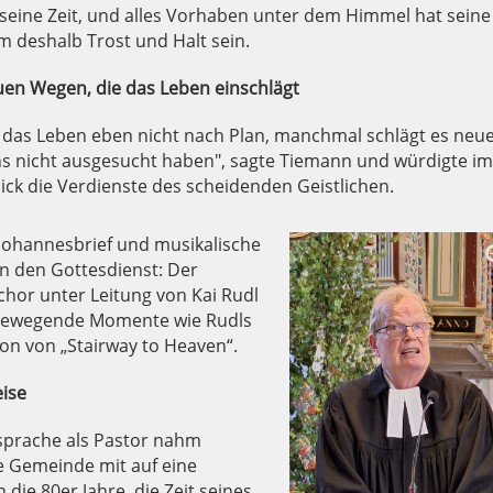
t seine Zeit, und alles Vorhaben unter dem Himmel hat seine
hm deshalb Trost und Halt sein.
en Wegen, die das Leben einschlägt
 das Leben eben nicht nach Plan, manchmal schlägt es neu
ns nicht ausgesucht haben", sagte Tiemann und würdigte im
ick die Verdienste des scheidenden Geistlichen.
ohannesbrief und musikalische
 den Gottesdienst: Der
chor unter Leitung von Kai Rudl
 bewegende Momente wie Rudls
ion von „Stairway to Heaven“.
eise
nsprache als Pastor nahm
e Gemeinde mit auf eine
n die 80er Jahre, die Zeit seines