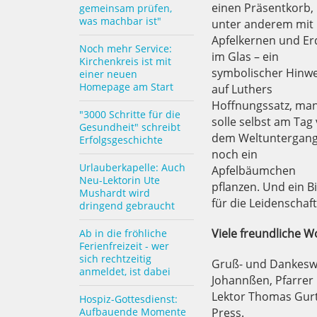
einen Präsentkorb,
gemeinsam prüfen,
was machbar ist"
unter anderem mit
Apfelkernen und Er
Noch mehr Service:
im Glas – ein
Kirchenkreis ist mit
symbolischer Hinwe
einer neuen
Homepage am Start
auf Luthers
Hoffnungssatz, ma
"3000 Schritte für die
solle selbst am Tag
Gesundheit" schreibt
dem Weltuntergan
Erfolgsgeschichte
noch ein
Urlauberkapelle: Auch
Apfelbäumchen
Neu-Lektorin Ute
pflanzen. Und ein Bi
Mushardt wird
für die Leidenschaft
dringend gebraucht
Viele freundliche W
Ab in die fröhliche
Ferienfreizeit - wer
sich rechtzeitig
Gruß- und Dankeswo
anmeldet, ist dabei
Johannßen, Pfarrer
Lektor Thomas Gurt
Hospiz-Gottesdienst:
Aufbauende Momente
Press.