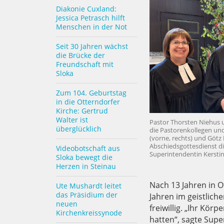
Diakonie Cuxland:
Jessica Petrasch hilft
Menschen in der Not
Seit 30 Jahren wächst
die Brücke der
Freundschaft mit
Sloka
Zum 104. Geburtstag
in die Otterndorfer
Kirche: Gertrud
Walter ist
Pastor Thorsten Niehus u
überglücklich
die Pastorenkollegen und
(vorne, rechts) und Götz
Abschiedsgottesdienst di
Videobotschaft aus
Superintendentin Kerstin
Sloka bewegt die
Herzen in Steinau
Nach 13 Jahren in 
Ute Mushardt leitet
das Präsidium der
Jahren im geistlich
neuen
freiwillig. „Ihr Kör
Kirchenkreissynode
hatten“, sagte Sup