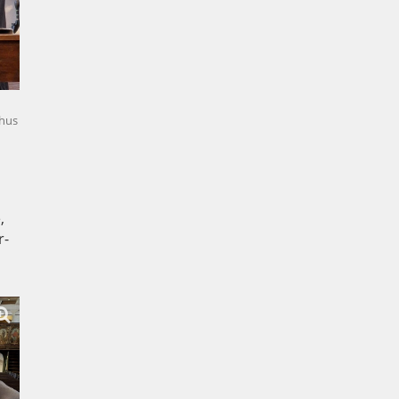
ehus
,
r-