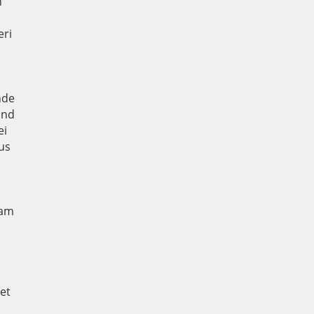
n
m
eri
nde
und
ei
us
 am
et