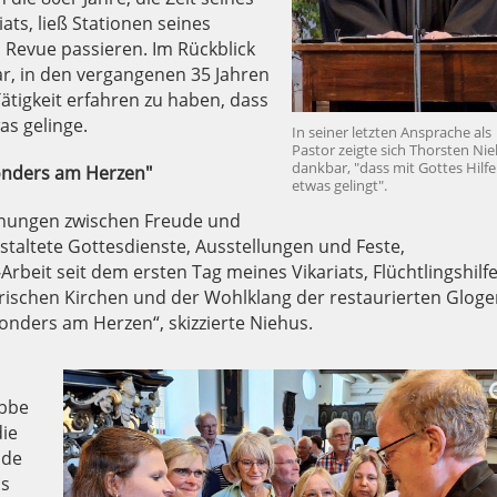
ats, ließ Stationen seines
 Revue passieren. Im Rückblick
ar, in den vergangenen 35 Jahren
Tätigkeit erfahren zu haben, dass
as gelinge.
In seiner letzten Ansprache als
Pastor zeigte sich Thorsten Ni
dankbar, "dass mit Gottes Hilfe
sonders am Herzen"
etwas gelingt".
gnungen zwischen Freude und
taltete Gottesdienste, Ausstellungen und Feste,
rbeit seit dem ersten Tag meines Vikariats, Flüchtlingshilfe
orischen Kirchen und der Wohlklang der restaurierten Gloge
onders am Herzen“, skizzierte Niehus.
abbe
die
nde
s