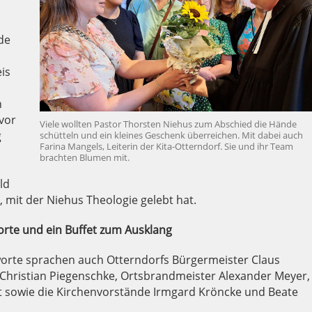
de
is
n
 vor
Viele wollten Pastor Thorsten Niehus zum Abschied die Hände
g
schütteln und ein kleines Geschenk überreichen. Mit dabei auch
Farina Mangels, Leiterin der Kita-Otterndorf. Sie und ihr Team
brachten Blumen mit.
ld
, mit der Niehus Theologie gelebt hat.
orte und ein Buffet zum Ausklang
rte sprachen auch Otterndorfs Bürgermeister Claus
 Christian Piegenschke, Ortsbrandmeister Alexander Meyer,
 sowie die Kirchenvorstände Irmgard Kröncke und Beate