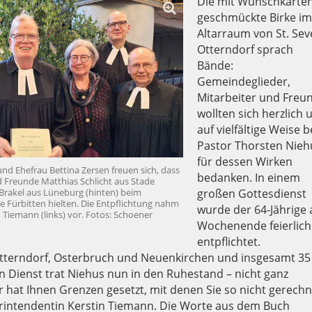
Die mit Wunschkarte
geschmückte Birke i
Altarraum von St. Sev
Otterndorf sprach
Bände:
Gemeindeglieder,
Mitarbeiter und Freu
wollten sich herzlich 
auf vielfältige Weise b
Pastor Thorsten Nieh
für dessen Wirken
nd Ehefrau Bettina Zersen freuen sich, dass
bedanken. In einem
 Freunde Matthias Schlicht aus Stade
 Brakel aus Lüneburg (hinten) beim
großen Gottesdienst
e Fürbitten hielten. Die Entpflichtung nahm
wurde der 64-Jährige
 Tiemann (links) vor. Fotos: Schoener
Wochenende feierlich
entpflichtet.
Otterndorf, Osterbruch und Neuenkirchen und insgesamt 35
en Dienst trat Niehus nun in den Ruhestand – nicht ganz
per hat Ihnen Grenzen gesetzt, mit denen Sie so nicht gerechn
erintendentin Kerstin Tiemann. Die Worte aus dem Buch