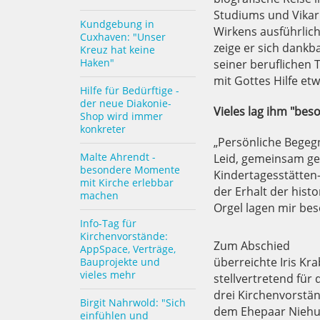
Studiums und Vikari
Kundgebung in
Wirkens ausführlich
Cuxhaven: "Unser
zeige er sich dankb
Kreuz hat keine
Haken"
seiner beruflichen 
mit Gottes Hilfe etw
Hilfe für Bedürftige -
der neue Diakonie-
Vieles lag ihm "be
Shop wird immer
konkreter
„Persönliche Bege
Malte Ahrendt -
Leid, gemeinsam ges
besondere Momente
Kindertagesstätten-A
mit Kirche erlebbar
der Erhalt der hist
machen
Orgel lagen mir bes
Info-Tag für
Kirchenvorstände:
Zum Abschied
AppSpace, Verträge,
überreichte Iris Kr
Bauprojekte und
vieles mehr
stellvertretend für 
drei Kirchenvorstä
Birgit Nahrwold: "Sich
dem Ehepaar Niehu
einfühlen und