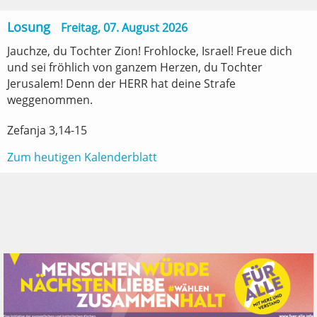
Losung
Freitag, 07. August 2026
den neuen Internetseiten
Losung
Freitag, 07. August 2026
Jauchze, du Tochter Zion! Frohlocke, Israel! Freue dich
und sei fröhlich von ganzem Herzen, du Tochter
Jauchze, du Tochter Zion! Frohlocke, Israel! Freue dich
Jerusalem! Denn der HERR hat deine Strafe
und sei fröhlich von ganzem Herzen, du Tochter
Losung
Freitag, 07. August 2026
weggenommen.
Jerusalem! Denn der HERR hat deine Strafe
Jauchze, du Tochter Zion! Frohlocke, Israel! Freue dich
weggenommen.
Zefanja 3,14-15
und sei fröhlich von ganzem Herzen, du Tochter
Jerusalem! Denn der HERR hat deine Strafe
Zefanja 3,14-15
Zum heutigen Kalenderblatt
weggenommen.
Zum heutigen Kalenderblatt
Zefanja 3,14-15
Zum heutigen Kalenderblatt