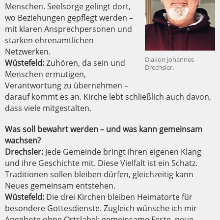
Menschen. Seelsorge gelingt dort,
wo Beziehungen gepflegt werden –
mit klaren Ansprechpersonen und
starken ehrenamtlichen
Netzwerken.
Diakon Johannes
Wüstefeld:
Zuhören, da sein und
Drechsler.
Menschen ermutigen,
Verantwortung zu übernehmen –
darauf kommt es an. Kirche lebt schließlich auch davon,
dass viele mitgestalten.
Was soll bewahrt werden – und was kann gemeinsam
wachsen?
Drechsler:
Jede Gemeinde bringt ihren eigenen Klang
und ihre Geschichte mit. Diese Vielfalt ist ein Schatz.
Traditionen sollen bleiben dürfen, gleichzeitig kann
Neues gemeinsam entstehen.
Wüstefeld:
Die drei Kirchen bleiben Heimatorte für
besondere Gottesdienste. Zugleich wünsche ich mir
Angebote ohne Ortslabel: gemeinsame Feste, neue