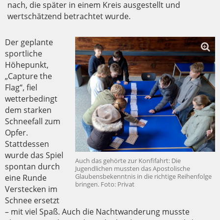
nach, die später in einem Kreis ausgestellt und
wertschätzend betrachtet wurde.
Der geplante
sportliche
Höhepunkt,
„Capture the
Flag“, fiel
wetterbedingt
dem starken
Schneefall zum
Opfer.
Stattdessen
wurde das Spiel
Auch das gehörte zur Konfifahrt: Die
spontan durch
Jugendlichen mussten das Apostolische
Glaubensbekenntnis in die richtige Reihenfolge
eine Runde
bringen. Foto: Privat
Verstecken im
Schnee ersetzt
– mit viel Spaß. Auch die Nachtwanderung musste