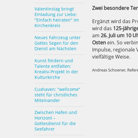
Zwei besondere Te
Valentinstag bringt
Einladung zur Liebe:
"Einfach heiraten" im
Ergänzt wird das 
Kirchenkreis
wird das
125-jähri
am
26. Juli um 10 U
Neues Fahrzeug unter
Osten
ein. So verbi
Gottes Segen für den
Dienst am Nächsten
Impulse, regionale
vielfältige Weise.
Kunst fördern und
Talente entfalten:
Andreas Schoener, Refere
Kreativ-Projekt in der
Kulturkirche
Cuxhaven: "wellcome"
steht für christliches
Miteinander
Zwischen Hafen und
Horizont –
Gottesdienst für die
Seefahrer