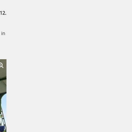
12.
in