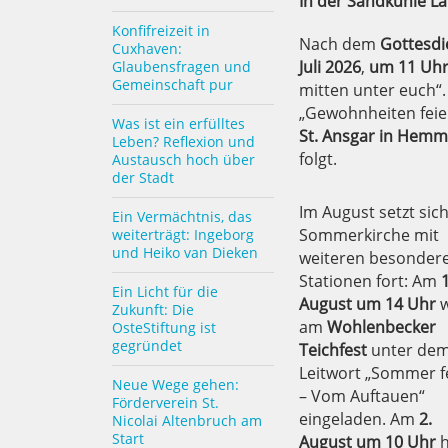
In der Sandkuhle L
Konfifreizeit in
Nach dem
Gottesdi
Cuxhaven:
Juli 2026
,
um 11 Uh
Glaubensfragen und
Gemeinschaft pur
mitten unter euch“
„Gewohnheiten feier
Was ist ein erfülltes
St. Ansgar in Hem
Leben? Reflexion und
folgt.
Austausch hoch über
der Stadt
Im August setzt sich
Ein Vermächtnis, das
Sommerkirche mit
weiterträgt: Ingeborg
und Heiko van Dieken
weiteren besonder
Stationen fort: Am
1
Ein Licht für die
August um 14 Uhr
w
Zukunft: Die
am
Wohlenbecker
OsteStiftung ist
gegründet
Teichfest
unter de
Leitwort „Sommer f
Neue Wege gehen:
– Vom Auftauen“
Förderverein St.
eingeladen. Am
2.
Nicolai Altenbruch am
Start
August um 10 Uhr
h