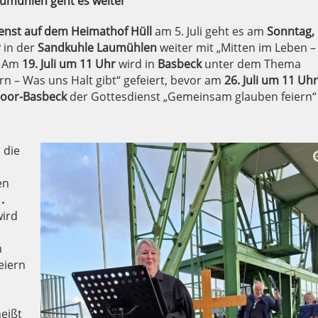
aumühlen geht es weiter
enst auf dem Heimathof Hüll
am 5. Juli geht es am
Sonntag, 
r
in der
Sandkuhle Laumühlen
weiter mit „Mitten im Leben –
. Am
19. Juli um 11 Uhr
wird in
Basbeck
unter dem Thema
n – Was uns Halt gibt“ gefeiert, bevor am
26. Juli um 11 Uhr
moor-Basbeck
der Gottesdienst „Gemeinsam glauben feiern“
 die
en
.
ird
m
eiern
eißt