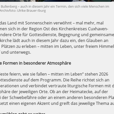
ullenberg – auch in diesem Jahr ein Termin, den sich viele Menschen im
Archivfoto: Ulrike Brauer-Iburg
as Land mit Sonnenschein verwöhnt – mal mehr, mal
fnen sich in der Region Ost des Kirchenkreises Cuxhaven-
ondere Orte für Gottesdienste, Begegnung und gemeinsam
irche lädt auch in diesem Jahr dazu ein, den Glauben an
Plätzen zu erleben – mitten im Leben, unter freiem Himmel
 und unterwegs.
che Formen in besonderer Atmosphäre
ste feiern, wie sie fallen – mitten im Leben“ stehen 2026
Gottesdienste auf dem Programm. Die Reihe richtet sich an
erationen und verbindet vertraute liturgische Formen mit 
äre der jeweiligen Orte. Ob an der Heimatecke, auf der
ei der Schwebefähre oder an einem anderen besonderen Pla
setzt einen eigenen Akzent und greift das jeweilige Thema au