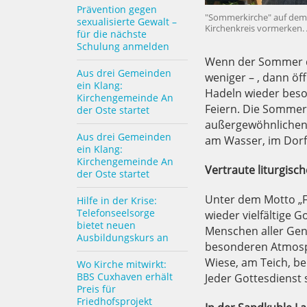
Prävention gegen
"Sommerkirche" auf dem B
sexualisierte Gewalt –
Kirchenkreis vormerken. 
für die nächste
Schulung anmelden
Wenn der Sommer d
Aus drei Gemeinden
weniger – , dann öf
ein Klang:
Hadeln wieder bes
Kirchengemeinde An
Feiern. Die Sommerk
der Oste startet
außergewöhnlichen 
Aus drei Gemeinden
am Wasser, im Dorf
ein Klang:
Kirchengemeinde An
Vertraute liturgis
der Oste startet
Unter dem Motto „Fe
Hilfe in der Krise:
Telefonseelsorge
wieder vielfältige 
bietet neuen
Menschen aller Gen
Ausbildungskurs an
besonderen Atmosph
Wiese, am Teich, b
Wo Kirche mitwirkt:
BBS Cuxhaven erhält
Jeder Gottesdienst 
Preis für
Friedhofsprojekt