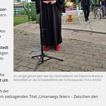
oor-
iern
 Am
r
stedt
Segen
em
ihe
Im vergangenen Jahr war der Gottesdienst mit Pastorin Martina
st um
Wüstefeld an der Schwebefähre der Schlusspunkt. Foto: Archiv
n
der
m vielsagenden Titel „Unterwegs feiern – Zwischen den