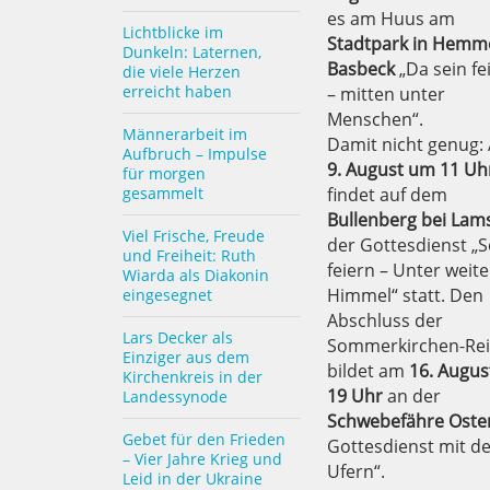
es am Huus am
Lichtblicke im
Stadtpark in Hemm
Dunkeln: Laternen,
Basbeck
„Da sein fe
die viele Herzen
erreicht haben
– mitten unter
Menschen“.
Männerarbeit im
Damit nicht genug:
Aufbruch – Impulse
9. August um 11 Uh
für morgen
gesammelt
findet auf dem
Bullenberg bei Lam
Viel Frische, Freude
der Gottesdienst „
und Freiheit: Ruth
feiern – Unter weit
Wiarda als Diakonin
Himmel“ statt. Den
eingesegnet
Abschluss der
Lars Decker als
Sommerkirchen-Re
Einziger aus dem
bildet am
16. Augu
Kirchenkreis in der
19 Uhr
an der
Landessynode
Schwebefähre Oste
Gebet für den Frieden
Gottesdienst mit de
– Vier Jahre Krieg und
Ufern“.
Leid in der Ukraine