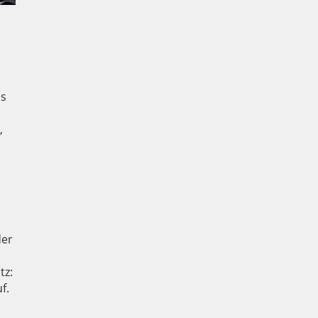
es
,
der
tz:
f.