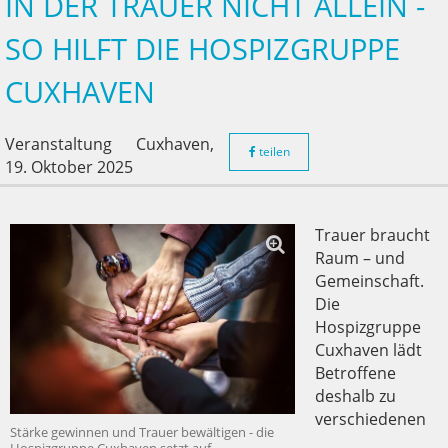
IN DER TRAUER NICHT ALLEIN -
SO HILFT DIE HOSPIZGRUPPE
CUXHAVEN
Veranstaltung
Cuxhaven,
teilen
19. Oktober 2025
Trauer braucht
Raum – und
Gemeinschaft.
Die
Hospizgruppe
Cuxhaven lädt
Betroffene
deshalb zu
verschiedenen
Stärke gewinnen und Trauer bewältigen - die