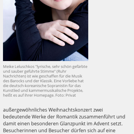
Meike Leluschkos "lyrische, sehr schön gefärbte
und sauber geführte Stimme" (Ruhr
Nachrichten) ist wie geschaffen für die Musik
des Barocks und der Klassik. Eine Vorliebe hat
die deutsch-koreanische Sopranistin für das
Kunstlied und kammermusikalische Projekte,
heißt es auf ihrer Homepage. Foto: Privat
außergewöhnliches Weihnachtskonzert zwei
bedeutende Werke der Romantik zusammenführt und
damit einen besonderen Glanzpunkt im Advent setzt.
Besucherinnen und Besucher dürfen sich auf eine