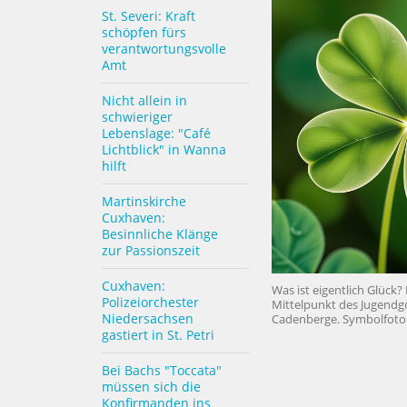
St. Severi: Kraft
schöpfen fürs
verantwortungsvolle
Amt
Nicht allein in
schwieriger
Lebenslage: "Café
Lichtblick" in Wanna
hilft
Martinskirche
Cuxhaven:
Besinnliche Klänge
zur Passionszeit
Cuxhaven:
Was ist eigentlich Glück
Polizeiorchester
Mittelpunkt des Jugendgo
Niedersachsen
Cadenberge. Symbolfoto:
gastiert in St. Petri
Bei Bachs "Toccata"
müssen sich die
Konfirmanden ins