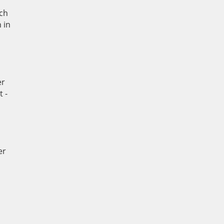
ich
 in
er
 -
er