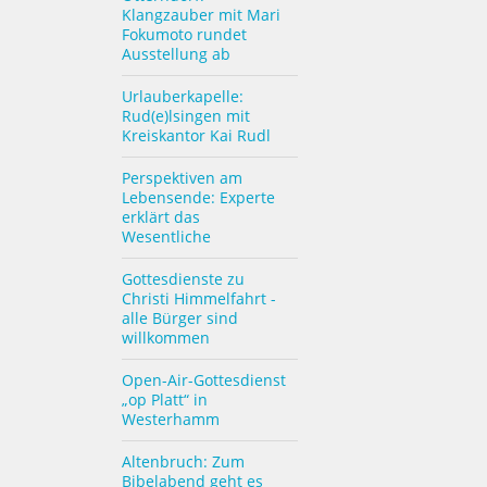
Klangzauber mit Mari
Fokumoto rundet
Ausstellung ab
Urlauberkapelle:
Rud(e)lsingen mit
Kreiskantor Kai Rudl
Perspektiven am
Lebensende: Experte
erklärt das
Wesentliche
Gottesdienste zu
Christi Himmelfahrt -
alle Bürger sind
willkommen
Open-Air-Gottesdienst
„op Platt“ in
Westerhamm
Altenbruch: Zum
Bibelabend geht es