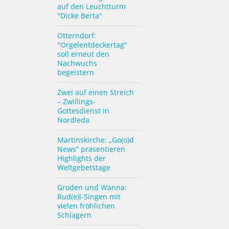
auf den Leuchtturm
"Dicke Berta"
Otterndorf:
"Orgelentdeckertag"
soll erneut den
Nachwuchs
begeistern
Zwei auf einen Streich
– Zwillings-
Gottesdienst in
Nordleda
Martinskirche: „Go(o)d
News“ präsentieren
Highlights der
Weltgebetstage
Groden und Wanna:
Rud(e)l-Singen mit
vielen fröhlichen
Schlagern