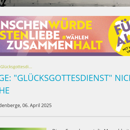
lücksgottesdi...
E: "GLÜCKSGOTTESDIENST" NIC
HE
denberge,
06. April 2025