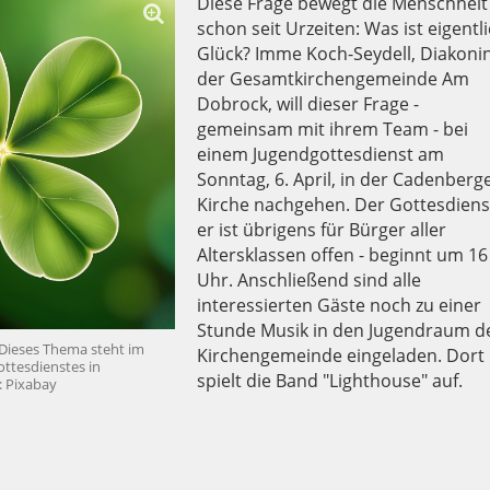
Diese Frage bewegt die Menschheit
schon seit Urzeiten: Was ist eigentl
Glück? Imme Koch-Seydell, Diakonin
der Gesamtkirchengemeinde Am
Dobrock, will dieser Frage -
gemeinsam mit ihrem Team - bei
einem Jugendgottesdienst am
Sonntag, 6. April, in der Cadenberg
Kirche nachgehen. Der Gottesdienst
er ist übrigens für Bürger aller
Altersklassen offen - beginnt um 16
Uhr. Anschließend sind alle
interessierten Gäste noch zu einer
Stunde Musik in den Jugendraum d
? Dieses Thema steht im
Kirchengemeinde eingeladen. Dort
ttesdienstes in
spielt die Band "Lighthouse" auf.
 Pixabay