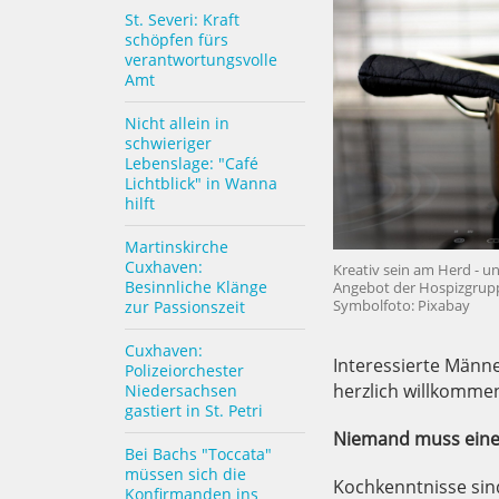
St. Severi: Kraft
schöpfen fürs
verantwortungsvolle
Amt
Nicht allein in
schwieriger
Lebenslage: "Café
Lichtblick" in Wanna
hilft
Martinskirche
Cuxhaven:
Kreativ sein am Herd - u
Besinnliche Klänge
Angebot der Hospizgrupp
Symbolfoto: Pixabay
zur Passionszeit
Cuxhaven:
Interessierte Männ
Polizeiorchester
herzlich willkomme
Niedersachsen
gastiert in St. Petri
Niemand muss eine 
Bei Bachs "Toccata"
müssen sich die
Kochkenntnisse sind
Konfirmanden ins