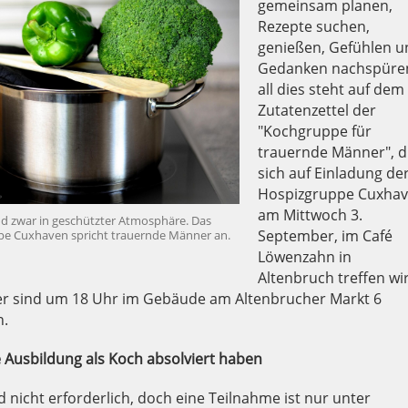
gemeinsam planen,
Rezepte suchen,
genießen, Gefühlen u
Gedanken nachspüre
all dies steht auf dem
Zutatenzettel der
"Kochgruppe für
trauernde Männer", d
sich auf Einladung de
Hospizgruppe Cuxha
am Mittwoch 3.
nd zwar in geschützter Atmosphäre. Das
September, im Café
e Cuxhaven spricht trauernde Männer an.
Löwenzahn in
Altenbruch treffen wi
er sind um 18 Uhr im Gebäude am Altenbrucher Markt 6
n.
Ausbildung als Koch absolviert haben
 nicht erforderlich, doch eine Teilnahme ist nur unter