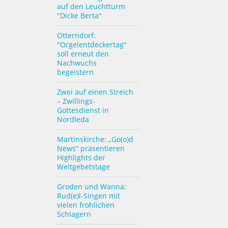
auf den Leuchtturm
"Dicke Berta"
Otterndorf:
"Orgelentdeckertag"
soll erneut den
Nachwuchs
begeistern
Zwei auf einen Streich
– Zwillings-
Gottesdienst in
Nordleda
Martinskirche: „Go(o)d
News“ präsentieren
Highlights der
Weltgebetstage
Groden und Wanna:
Rud(e)l-Singen mit
vielen fröhlichen
Schlagern