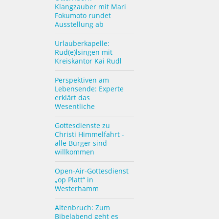
Klangzauber mit Mari
Fokumoto rundet
Ausstellung ab
Urlauberkapelle:
Rud(e)lsingen mit
Kreiskantor Kai Rudl
Perspektiven am
Lebensende: Experte
erklärt das
Wesentliche
Gottesdienste zu
Christi Himmelfahrt -
alle Bürger sind
willkommen
Open-Air-Gottesdienst
„op Platt“ in
Westerhamm
Altenbruch: Zum
Bibelabend geht es