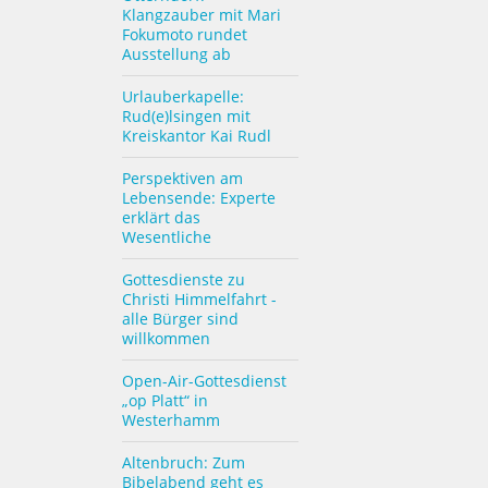
Klangzauber mit Mari
Fokumoto rundet
Ausstellung ab
Urlauberkapelle:
Rud(e)lsingen mit
Kreiskantor Kai Rudl
Perspektiven am
Lebensende: Experte
erklärt das
Wesentliche
Gottesdienste zu
Christi Himmelfahrt -
alle Bürger sind
willkommen
Open-Air-Gottesdienst
„op Platt“ in
Westerhamm
Altenbruch: Zum
Bibelabend geht es