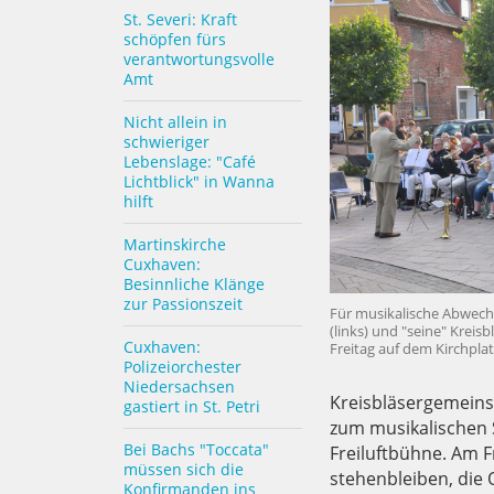
St. Severi: Kraft
schöpfen fürs
verantwortungsvolle
Amt
Nicht allein in
schwieriger
Lebenslage: "Café
Lichtblick" in Wanna
hilft
Martinskirche
Cuxhaven:
Besinnliche Klänge
zur Passionszeit
Für musikalische Abwechs
(links) und "seine" Krei
Cuxhaven:
Freitag auf dem Kirchplat
Polizeiorchester
Niedersachsen
Kreisbläsergemeinsc
gastiert in St. Petri
zum musikalischen St
Bei Bachs "Toccata"
Freiluftbühne. Am F
müssen sich die
stehenbleiben, die 
Konfirmanden ins