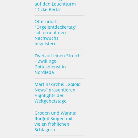
auf den Leuchtturm
"Dicke Berta"
Otterndorf:
"Orgelentdeckertag"
soll erneut den
Nachwuchs
begeistern
Zwei auf einen Streich
– Zwillings-
Gottesdienst in
Nordleda
Martinskirche: „Go(o)d
News“ präsentieren
Highlights der
Weltgebetstage
Groden und Wanna:
Rud(e)l-Singen mit
vielen fröhlichen
Schlagern