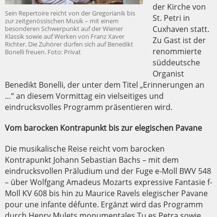
der Kirche von
Sein Repertoire reicht von der Gregorianik bis
St. Petri in
zur zeitgenössischen Musik – mit einem
Cuxhaven statt.
besonderen Schwerpunkt auf der Wiener
Klassik sowie auf Werken von Franz Xaver
Zu Gast ist der
Richter. Die Zuhörer dürfen sich auf Benedikt
renommierte
Bonelli freuen. Foto: Privat
süddeutsche
Organist
Benedikt Bonelli, der unter dem Titel „Erinnerungen an
…“ an diesem Vormittag ein vielseitiges und
eindrucksvolles Programm präsentieren wird.
Vom barocken Kontrapunkt bis zur elegischen Pavane
Die musikalische Reise reicht vom barocken
Kontrapunkt Johann Sebastian Bachs – mit dem
eindrucksvollen Präludium und der Fuge e-Moll BWV 548
– über Wolfgang Amadeus Mozarts expressive Fantasie f-
Moll KV 608 bis hin zu Maurice Ravels elegischer Pavane
pour une infante défunte. Ergänzt wird das Programm
durch Henry Mulets monumentales Tu es Petra sowie