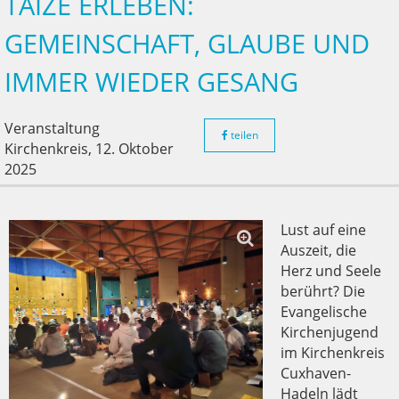
TAIZÉ ERLEBEN:
GEMEINSCHAFT, GLAUBE UND
IMMER WIEDER GESANG
Veranstaltung
teilen
Kirchenkreis,
12. Oktober
2025
Lust auf eine
Auszeit, die
Herz und Seele
berührt? Die
Evangelische
Kirchenjugend
im Kirchenkreis
Cuxhaven-
Hadeln lädt