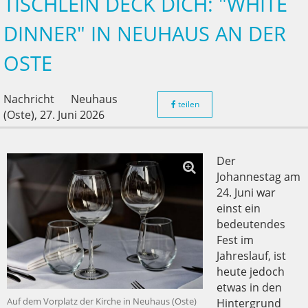
TISCHLEIN DECK DICH: "WHITE
DINNER" IN NEUHAUS AN DER
OSTE
Nachricht
Neuhaus
teilen
(Oste),
27. Juni 2026
Der
Johannestag am
24. Juni war
einst ein
bedeutendes
Fest im
Jahreslauf, ist
heute jedoch
etwas in den
Auf dem Vorplatz der Kirche in Neuhaus (Oste)
Hintergrund