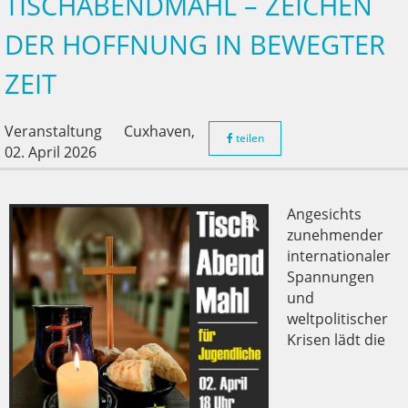
TISCHABENDMAHL – ZEICHEN
DER HOFFNUNG IN BEWEGTER
ZEIT
Veranstaltung
Cuxhaven,
teilen
02. April 2026
Angesichts
zunehmender
internationaler
Spannungen
und
weltpolitischer
Krisen lädt die