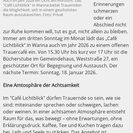
Auch im Jahr 2026 ein Licht am Horizont: Das
Erinnerungen
"Café Lichtblick" in Wanna bietet Trauernden
die Möglichkeit, sich in einem geschützten
schmerzen
Raum auszutauschen. Foto: Privat
oder ein
Abschied nicht
zur Ruhe kommen will, tut es gut, nicht allein zu bleiben.
Immer am dritten Sonntag im Monat lädt das „Café
Lichtblick“ in Wanna auch im Jahr 2026 zu einem offenen
Trauercafé ein. Von 15.30 Uhr bis kurz vor 17 Uhr ist die
Bücherstube im Gemeindehaus, Weststraße 27, ein
geschützter Ort für Begegnung und Austausch. Der
nächste Termin: Sonntag, 18. Januar 2026.
Eine Amtosphäre der Achtsamkeit
Im "Café Lichtblick" dürfen Trauernde so sein, wie sie
sind: miteinander sprechen oder schweigen, lachen
oder weinen. In einer achtsamen Atmosphäre entsteht
Raum für das, was bewegt – ohne Erwartungen, ohne
Erklärungsdruck. Kaffee, Tee und Kuchen tragen dazu
bei, Leib und Seele zu stärken. Das Angebot ist