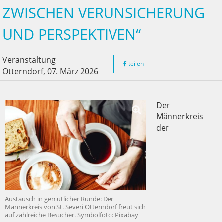
ZWISCHEN VERUNSICHERUNG
UND PERSPEKTIVEN“
Veranstaltung
teilen
Otterndorf,
07. März 2026
Der
Männerkreis
der
Austausch in gemütlicher Runde: Der
Männerkreis von St. Severi Otterndorf freut sich
auf zahlreiche Besucher. Symbolfoto: Pixabay