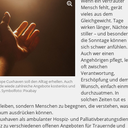
Wenn ein vertrauter
Mensch fehlt, gerät
vieles aus dem
Gleichgewicht. Tage
wirken länger, Nächte
stiller – und besonde
die Sonntage können
sich schwer anfühlen.
Auch wer einen
Angehörigen pflegt, l
oft zwischen
Verantwortung,
Erschöpfung und de
ppe Cuxhaven soll den Alltag erhellen. Auch
Wunsch, einfach einm
e wiede zahlreiche Angebote kostenlos und
 Symbolfoto: Pixabay
durchzuatmen. In
solchen Zeiten tut es
u bleiben, sondern Menschen zu begegnen, die verstehen, wa
aum ausdrücken können.
uxhaven als ambulanter Hospiz- und Palliativberatungsdien
rz zu verschiedenen offenen Angeboten für Trauernde und