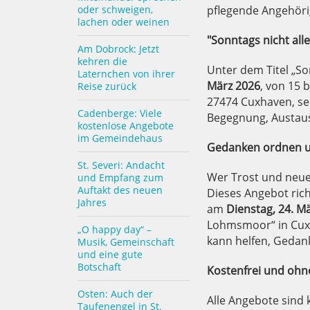
oder schweigen,
pflegende Angehöri
lachen oder weinen
"Sonntags nicht alle
Am Dobrock: Jetzt
kehren die
Unter dem Titel „So
Laternchen von ihrer
März 2026
, von 15 
Reise zurück
27474 Cuxhaven, se
Cadenberge: Viele
Begegnung, Austau
kostenlose Angebote
im Gemeindehaus
Gedanken ordnen u
St. Severi: Andacht
Wer Trost und neue 
und Empfang zum
Auftakt des neuen
Dieses Angebot ric
Jahres
am
Dienstag, 24. M
Lohmsmoor“ in Cux
„O happy day“ –
kann helfen, Gedan
Musik, Gemeinschaft
und eine gute
Botschaft
Kostenfrei und oh
Osten: Auch der
Alle Angebote sind
Taufenengel in St.