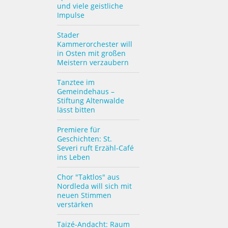
und viele geistliche
Impulse
Stader
Kammerorchester will
in Osten mit großen
Meistern verzaubern
Tanztee im
Gemeindehaus –
Stiftung Altenwalde
lässt bitten
Premiere für
Geschichten: St.
Severi ruft Erzähl-Café
ins Leben
Chor "Taktlos" aus
Nordleda will sich mit
neuen Stimmen
verstärken
Taizé-Andacht: Raum