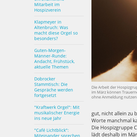
Mitarbeit im
Hospizverein
Klapmeyer in
Altenbruch: Was
macht diese Orgel so
besonders?
Guten-Morgen-
Männer-Runde:
Andacht, Frühstück,
aktuelle Themen
Dobrocker
Stammtisch: Die
Die Arbeit der Hospizgru
Gespräche werden
im März können Trauernd
fortgesetzt
ohne Anmeldung nutzen.
"Kraftwerk Orgel": Mit
musikalischer Energie
gut, nicht allein z
ins neue Jahr
Worte manchmal k
Die Hospizgruppe C
"Café Lichtblick":
lädt deshalb im Mä
Miteinander sprechen