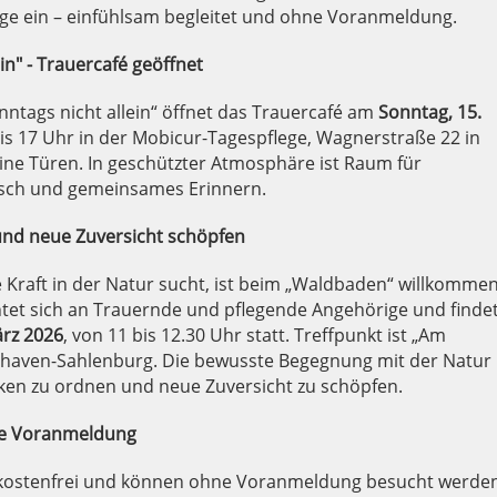
ge ein – einfühlsam begleitet und ohne Voranmeldung.
in" - Trauercafé geöffnet
nntags nicht allein“ öffnet das Trauercafé am
Sonntag, 15.
bis 17 Uhr in der Mobicur-Tagespflege, Wagnerstraße 22 in
ine Türen. In geschützter Atmosphäre ist Raum für
sch und gemeinsames Erinnern.
nd neue Zuversicht schöpfen
Kraft in der Natur sucht, ist beim „Waldbaden“ willkommen
htet sich an Trauernde und pflegende Angehörige und finde
ärz 2026
, von 11 bis 12.30 Uhr statt. Treffpunkt ist „Am
haven-Sahlenburg. Die bewusste Begegnung mit der Natur
ken zu ordnen und neue Zuversicht zu schöpfen.
ne Voranmeldung
 kostenfrei und können ohne Voranmeldung besucht werden