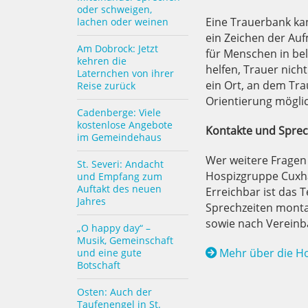
oder schweigen,
Eine Trauerbank kann
lachen oder weinen
ein Zeichen der Au
Am Dobrock: Jetzt
für Menschen in be
kehren die
helfen, Trauer nich
Laternchen von ihrer
ein Ort, an dem Tr
Reise zurück
Orientierung mögli
Cadenberge: Viele
kostenlose Angebote
Kontakte und Sprech
im Gemeindehaus
Wer weitere Fragen 
St. Severi: Andacht
Hospizgruppe Cuxha
und Empfang zum
Auftakt des neuen
Erreichbar ist das 
Jahres
Sprechzeiten montag
sowie nach Verein
„O happy day“ –
Musik, Gemeinschaft
Mehr über die Ho
und eine gute
Botschaft
Osten: Auch der
Taufenengel in St.