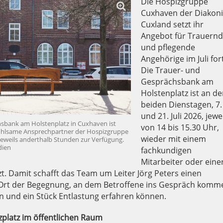
Die Hospizgruppe
Cuxhaven der Diakon
Cuxland setzt ihr
Angebot für Trauern
und pflegende
Angehörige im Juli for
Die Trauer- und
Gesprächsbank am
Holstenplatz ist an d
beiden Dienstagen, 7.
und 21. Juli 2026, jewe
hsbank am Holstenplatz in Cuxhaven ist
von 14 bis 15.30 Uhr,
nfühlsame Ansprechpartner der Hospizgruppe
wieder mit einem
 jeweils anderthalb Stunden zur Verfügung.
dien
fachkundigen
Mitarbeiter oder eine
zt. Damit schafft das Team um Leiter Jörg Peters einen
 Ort der Begegnung, an dem Betroffene ins Gespräch komm
n und ein Stück Entlastung erfahren können.
tzplatz im öffentlichen Raum