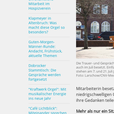
Mitarbeit im
Hospizverein
Klapmeyer in
Altenbruch: Was
macht diese Orgel so
besonders?
Guten-Morgen-
Männer-Runde:
Andacht, Frühstück,
aktuelle Themen
Die Trauer- und Gespräc
Dobrocker
auch im Juli besetzt. Ei
Stammtisch: Die
stehen am 7. und 21. Juli
Gespräche werden
Foto: Larschow/CNV-Me
fortgesetzt
Mitarbeiterin beset
"Kraftwerk Orgel": Mit
musikalischer Energie
niedrigschwelligen
ins neue Jahr
ihre Gedanken teile
"Café Lichtblick":
Mehr als nur ein Si
Miteinander sprechen