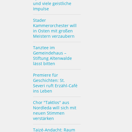
und viele geistliche
Impulse
Stader
Kammerorchester will
in Osten mit großen
Meistern verzaubern
Tanztee im
Gemeindehaus –
Stiftung Altenwalde
lässt bitten
Premiere für
Geschichten: St.
Severi ruft Erzähl-Café
ins Leben
Chor "Taktlos" aus
Nordleda will sich mit
neuen Stimmen
verstärken
Taizé-Andacht: Raum