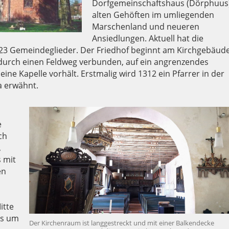
Dorfgemeinschaftshaus (Dörphuus)
alten Gehöften im umliegenden
Marschenland und neueren
Ansiedlungen. Aktuell hat die
3 Gemeindeglieder. Der Friedhof beginnt am Kirchgebäud
 durch einen Feldweg verbunden, auf ein angrenzendes
eine Kapelle vorhält. Erstmalig wird 1312 ein Pfarrer in der
 erwähnt.
e
ch
,
 mit
en
itte
ts um
Der Kirchenraum ist langgestreckt und mit einer Balkendecke