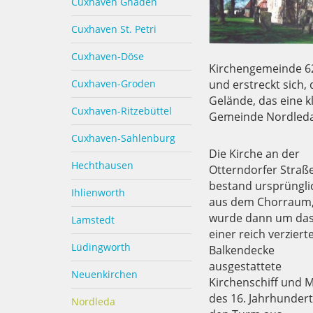
Cuxhaven Gnaden
Cuxhaven St. Petri
Cuxhaven-Döse
Kirchengemeinde 62
Cuxhaven-Groden
und erstreckt sich,
Gelände, das eine kl
Cuxhaven-Ritzebüttel
Gemeinde Nordleda
Cuxhaven-Sahlenburg
Die Kirche an der
Hechthausen
Otterndorfer Straß
bestand ursprüngli
Ihlienworth
aus dem Chorraum
wurde dann um das
Lamstedt
einer reich verziert
Lüdingworth
Balkendecke
ausgestattete
Neuenkirchen
Kirchenschiff und M
des 16. Jahrhunder
Nordleda