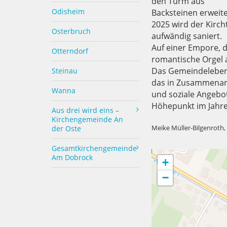
den Turm aus
Odisheim
Backsteinen erweite
2025 wird der Kirc
Osterbruch
aufwändig saniert.
Auf einer Empore, d
Otterndorf
romantische Orgel 
Das Gemeindeleben 
Steinau
das in Zusammenarbe
Wanna
und soziale Angebot
Höhepunkt im Jahre
Aus drei wird eins –
Kirchengemeinde An
Meike Müller-Bilgenroth,
der Oste
Gesamtkirchengemeinde
Am Dobrock
+
−