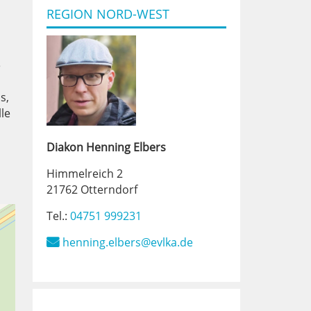
REGION NORD-WEST
e
s,
le
Diakon
Henning
Elbers
Himmelreich 2
21762 Otterndorf
Tel.:
04751 999231
henning.elbers@evlka.de