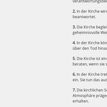
verantwortungsbe
2.
In der Kirche wi
beantwortet.
3.
Die Kirche begle
geheimnisvolle Wei
4
. In der Kirche k
über den Tod hinau
5
. Die Kirche ist e
beraten, wenn sie s
6.
In der Kirche tr
ein. Sie tun das auc
7.
Die kirchlichen S
Atmosphäre prägen d
erhalten.